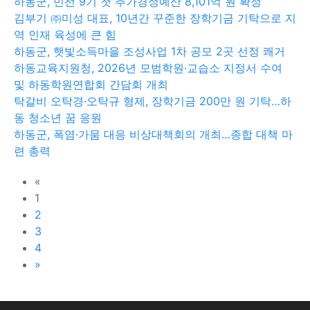
하동군, 민선 9기 첫 추가경정예산 8,101억 원 확정
김부기 ㈜미성 대표, 10년간 꾸준한 장학기금 기탁으로 지
역 인재 육성에 큰 힘
하동군, 햇빛소득마을 조성사업 1차 공모 2곳 선정 쾌거
하동교육지원청, 2026년 모범학원·교습소 지정서 수여
및 하동학원연합회 간담회 개최
탁갈비 오탁경·오탁규 형제, 장학기금 200만 원 기탁…하
동 청소년 꿈 응원
하동군, 폭염·가뭄 대응 비상대책회의 개최…종합 대책 마
련 총력
«
1
2
3
4
»