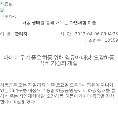
자료실
보도자료
하동 생태를 통해 배우는 자연체험 미술
이 름 :
관리자
시 간 : 2023-04-06 09:14:35
|
조회수 : 20559
아이 키우기 좋은 하동 위해 영유아 대상
‘
오감하동
’
맛배기강좌 개설
22
2
하동군은 오는
일까지 매주 토요일 오후
시 영유아 자녀가
13
·
있는
가구를 대상으로 송림
하동공원 등에서 하동 생태를 통
‘
’
해 배우는 자연체험미술
오감하동
하동아카데미 특강을 진행
6
.
한다고
일 밝혔다