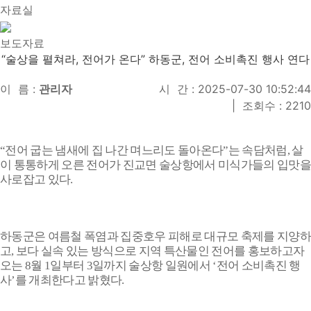
자료실
보도자료
“술상을 펼쳐라, 전어가 온다” 하동군, 전어 소비촉진 행사 연다
이 름 :
관리자
시 간 : 2025-07-30 10:52:44
|
조회수 : 2210
“
전어 굽는 냄새에 집 나간 며느리도 돌아온다
”
는 속담처럼
,
살
이 통통하게 오른 전어가 진교면 술상항에서 미식가들의 입맛을
사로잡고 있다
.
하동군은 여름철 폭염과 집중호우 피해로 대규모 축제를 지양
고
,
보다 실속 있는 방식으로 지역 특산물인 전어를 홍보하고자
오는
8
월
1
일부터
3
일까지 술상항 일원에서
‘
전어 소비촉진 행
사
’
를 개최한다고 밝혔다
.