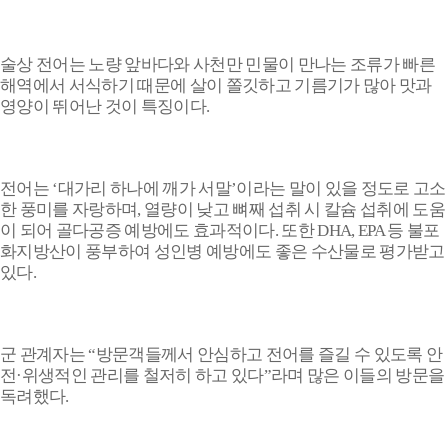
술상 전어는 노량 앞바다와 사천만 민물이 만나는 조류가 빠른
해역에서 서식하기 때문에 살이 쫄깃하고 기름기가 많아 맛과
영양이 뛰어난 것이 특징이다
.
전어는
‘
대가리 하나에 깨가 서말
’
이라는 말이 있을 정도로 고소
한 풍미를 자랑하며
,
열량이 낮고 뼈째 섭취 시 칼슘 섭취에 도움
이 되어 골다공증 예방에도 효과적이다
.
또한
DHA, EPA
등 불포
화지방산이 풍부하여 성인병 예방에도 좋은 수산물로 평가받고
있다
.
군 관계자는
“
방문객들께서 안심하고 전어를 즐길 수 있도록 안
전
·
위생적인 관리를 철저히 하고 있다
”
라며 많은 이들의 방문을
독려했다
.