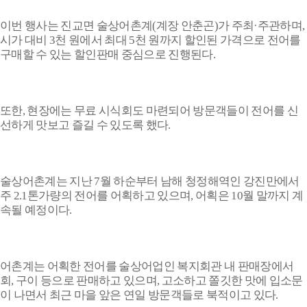
이번 행사는 진교면 술상어촌계
(
계장 안춘곤
)
가 주최
·
주관하며
,
시가 대비
3
천 원에서 최대
5
천 원까지 할인된 가격으로 전어를
구매할 수 있는 할인판매 중심으로 진행된다
.
또한
,
현장에는 무료 시식회도 마련되어 방문객들이 전어를 신
선하게 맛보고 즐길 수 있도록 했다
.
술상어촌계는 지난
7
월 하순부터 남해 청정해역인 강진만에서
주
2.1
톤가량의 전어를 어획하고 있으며
,
어획은
10
월 말까지 계
속될 예정이다
.
어촌계는 어획한 전어를 술상어업인 복지회관 내 판매장에서
회
,
구이 등으로 판매하고 있으며
,
고소하고 쫄깃한 맛에 입소문
이 나면서 최근 마을 앞은 연일 방문객들로 북적이고 있다
.