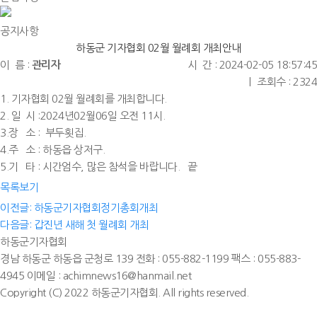
공지사항
하동군 기자협회 02월 월례회 개최안내
이 름 :
관리자
시 간 : 2024-02-05 18:57:45
|
조회수 : 2324
1. 기자협회 02월 월례회를 개최합니다.
2. 일 시 :2024년02월06일 오전 11시.
3.장 소 : 부두횟집.
4.주 소 : 하동읍 상저구.
5.기 타 : 시간엄수, 많은 참석을 바랍니다. 끝
목록보기
이전글: 하동군기자협회정기총회개최
다음글: 갑진년 새해 첫 월례회 개최
하동군기자협회
경남 하동군 하동읍 군청로 139
전화 : 055-882-1199
팩스 : 055-883-
4945
이메일 : achimnews16@hanmail.net
Copyright (C) 2022 하동군
기자
협회. All rights reserved.